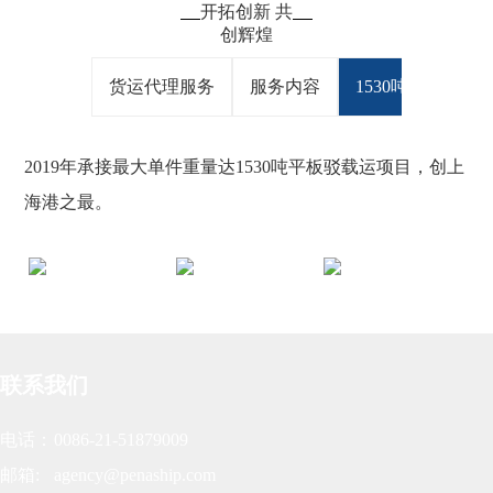
开拓创新 共
创辉煌
货运代理服务
服务内容
1530吨平板驳
2019年承接最大单件重量达1530吨平板驳载运项目，创上
海港之最。
联系我们
电话：
0086-21-51879009
邮箱:
agency@penaship.com