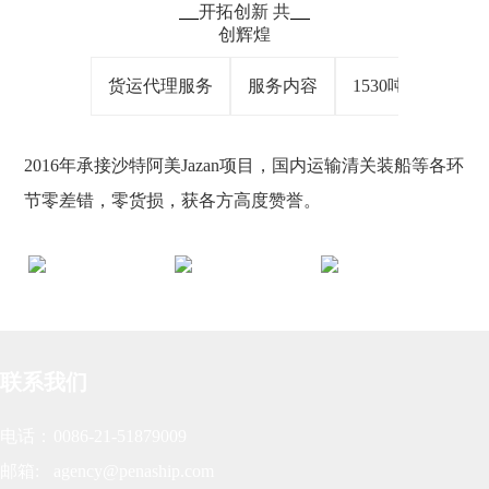
开拓创新 共
创辉煌
货运代理服务
服务内容
1530吨平板驳
2016年承接沙特阿美Jazan项目，国内运输清关装船等各环
节零差错，零货损，获各方高度赞誉。
联系我们
电话：
0086-21-51879009
邮箱:
agency@penaship.com